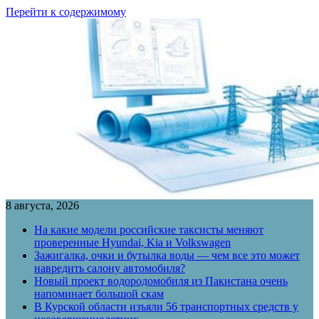
Перейти к содержимому
8 августа, 2026
На какие модели российские таксисты меняют
проверенные Hyundai, Kia и Volkswagen
Зажигалка, очки и бутылка воды — чем все это может
навредить салону автомобиля?
Новый проект водородомобиля из Пакистана очень
напоминает большой скам
В Курской области изъяли 56 транспортных средств у