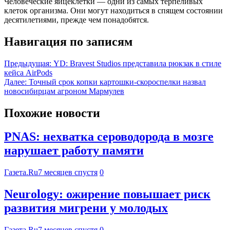
Человеческие яйцеклетки — одни из самых терпеливых
клеток организма. Они могут находиться в спящем состоянии
десятилетиями, прежде чем понадобятся.
Навигация по записям
Предыдущая:
YD: Bravest Studios представила рюкзак в стиле
кейса AirPods
Далее:
Точный срок копки картошки-скороспелки назвал
новосибирцам агроном Мармулев
Похожие новости
PNAS: нехватка сероводорода в мозге
нарушает работу памяти
Газета.Ru
7 месяцев спустя
0
Neurology: ожирение повышает риск
развития мигрени у молодых
Газета.Ru
7 месяцев спустя
0