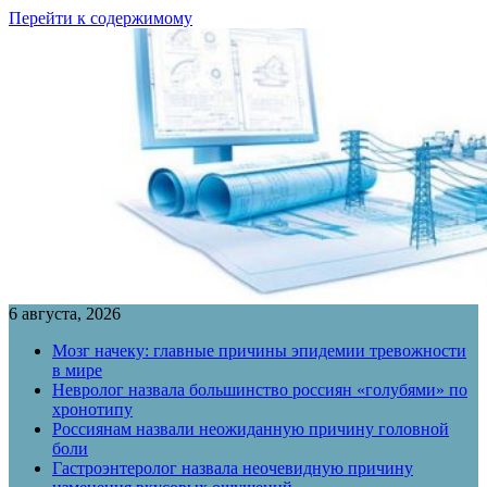
Перейти к содержимому
6 августа, 2026
Мозг начеку: главные причины эпидемии тревожности
в мире
Невролог назвала большинство россиян «голубями» по
хронотипу
Россиянам назвали неожиданную причину головной
боли
Гастроэнтеролог назвала неочевидную причину