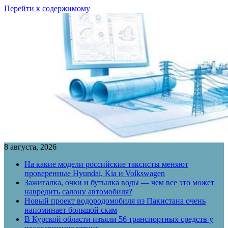
Перейти к содержимому
8 августа, 2026
На какие модели российские таксисты меняют
проверенные Hyundai, Kia и Volkswagen
Зажигалка, очки и бутылка воды — чем все это может
навредить салону автомобиля?
Новый проект водородомобиля из Пакистана очень
напоминает большой скам
В Курской области изъяли 56 транспортных средств у