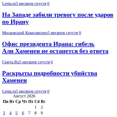
Lenta.ru
5 месяцев спустя
0
На Западе забили тревогу после ударов
по Ирану
Московский Комсомолец
5 месяцев спустя
0
Офис президента Ирана: гибель
Али Хаменеи не останется без ответа
Газета.Ru
5 месяцев спустя
0
Раскрыты подробности убийства
Хаменеи
Lenta.ru
5 месяцев спустя
0
Август 2026
Пн
Вт
Ср
Чт
Пт
Сб
Вс
1
2
3
4
5
6
7
8
9