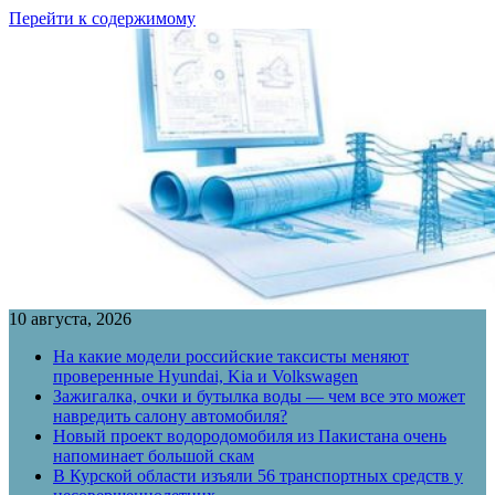
Перейти к содержимому
10 августа, 2026
На какие модели российские таксисты меняют
проверенные Hyundai, Kia и Volkswagen
Зажигалка, очки и бутылка воды — чем все это может
навредить салону автомобиля?
Новый проект водородомобиля из Пакистана очень
напоминает большой скам
В Курской области изъяли 56 транспортных средств у