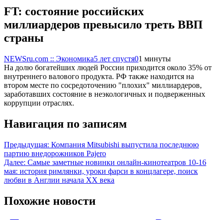
FT: состояние российских
миллиардеров превысило треть ВВП
страны
NEWSru.com :: Экономика
5 лет спустя
0
1 минуты
На долю богатейших людей России приходится около 35% от
внутреннего валового продукта. РФ также находится на
втором месте по сосредоточению "плохих" миллиардеров,
заработавших состояние в неэкологичных и подверженных
коррупции отраслях.
Навигация по записям
Предыдущая:
Компания Mitsubishi выпустила последнюю
партию внедорожников Pajero
Далее:
Самые заметные новинки онлайн-кинотеатров 10-16
мая: история римлянки, уроки фарси в концлагере, поиск
любви в Англии начала XX века
Похожие новости