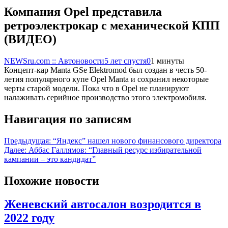
Компания Opel представила
ретроэлектрокар с механической КПП
(ВИДЕО)
NEWSru.com :: Автоновости
5 лет спустя
0
1 минуты
Концепт-кар Manta GSe Elektromod был создан в честь 50-
летия популярного купе Opel Manta и сохранил некоторые
черты старой модели. Пока что в Opel не планируют
налаживать серийное производство этого электромобиля.
Навигация по записям
Предыдущая:
“Яндекс” нашел нового финансового директора
Далее:
Аббас Галлямов: “Главный ресурс избирательной
кампании – это кандидат”
Похожие новости
Женевский автосалон возродится в
2022 году