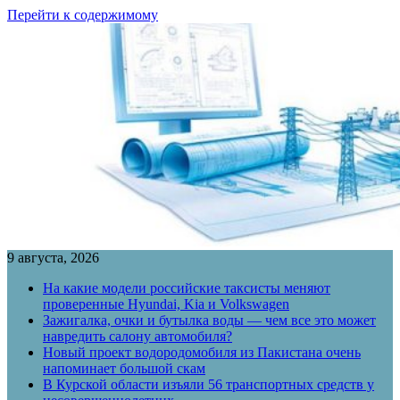
Перейти к содержимому
9 августа, 2026
На какие модели российские таксисты меняют
проверенные Hyundai, Kia и Volkswagen
Зажигалка, очки и бутылка воды — чем все это может
навредить салону автомобиля?
Новый проект водородомобиля из Пакистана очень
напоминает большой скам
В Курской области изъяли 56 транспортных средств у