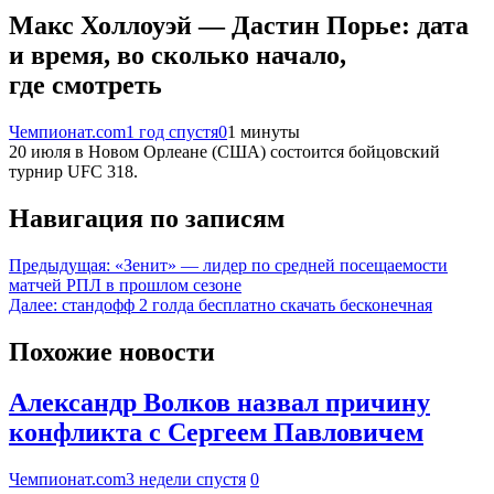
Макс Холлоуэй — Дастин Порье: дата
и время, во сколько начало,
где смотреть
Чемпионат.com
1 год спустя
0
1 минуты
20 июля в Новом Орлеане (США) состоится бойцовский
турнир UFC 318.
Навигация по записям
Предыдущая:
«Зенит» — лидер по средней посещаемости
матчей РПЛ в прошлом сезоне
Далее:
стандофф 2 голда бесплатно скачать бесконечная
Похожие новости
Александр Волков назвал причину
конфликта с Сергеем Павловичем
Чемпионат.com
3 недели спустя
0