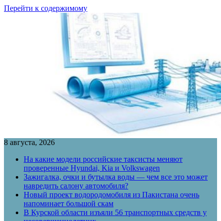
Перейти к содержимому
8 августа, 2026
На какие модели российские таксисты меняют
проверенные Hyundai, Kia и Volkswagen
Зажигалка, очки и бутылка воды — чем все это может
навредить салону автомобиля?
Новый проект водородомобиля из Пакистана очень
напоминает большой скам
В Курской области изъяли 56 транспортных средств у