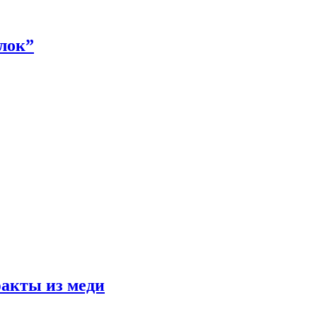
алок”
факты из меди