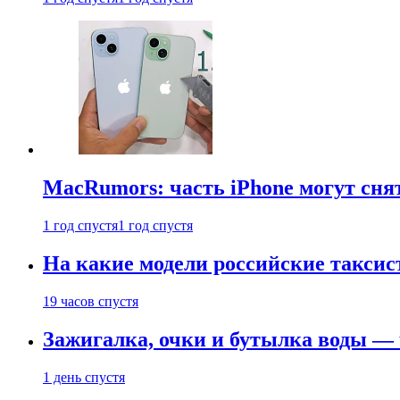
MacRumors: часть iPhone могут сня
1 год спустя
1 год спустя
На какие модели российские таксис
19 часов спустя
Зажигалка, очки и бутылка воды — 
1 день спустя