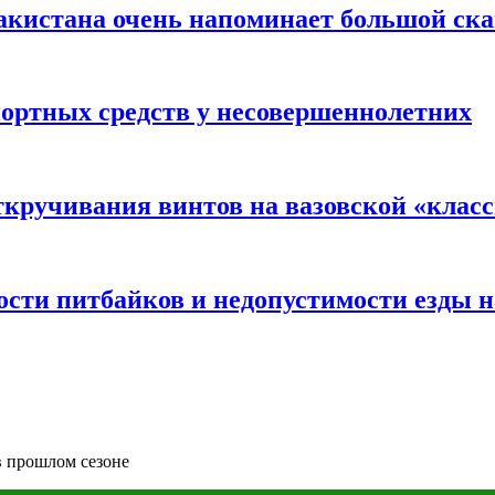
акистана очень напоминает большой ск
портных средств у несовершеннолетних
ткручивания винтов на вазовской «клас
сти питбайков и недопустимости езды н
в прошлом сезоне