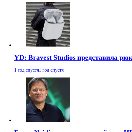
YD: Bravest Studios представила рюк
1 год спустя
1 год спустя