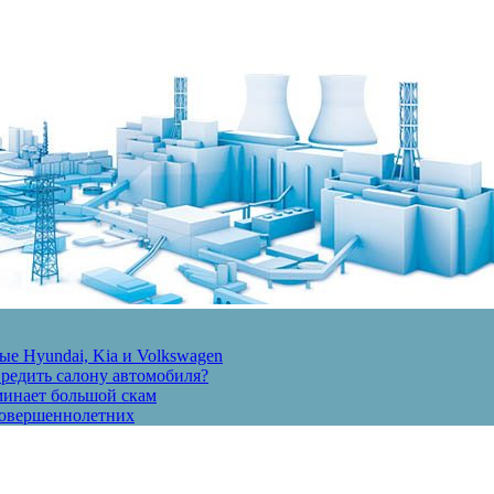
е Hyundai, Kia и Volkswagen
вредить салону автомобиля?
минает большой скам
есовершеннолетних