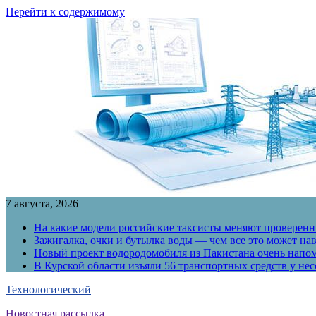
Перейти к содержимому
7 августа, 2026
На какие модели российские таксисты меняют проверенны
Зажигалка, очки и бутылка воды — чем все это может на
Новый проект водородомобиля из Пакистана очень напо
В Курской области изъяли 56 транспортных средств у н
Технологический
Новостная рассылка