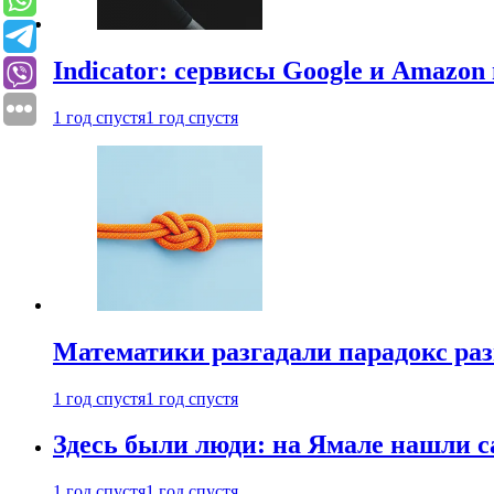
Indicator: сервисы Google и Amazo
1 год спустя
1 год спустя
Математики разгадали парадокс раз
1 год спустя
1 год спустя
Здесь были люди: на Ямале нашли 
1 год спустя
1 год спустя