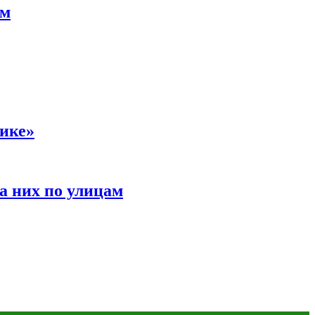
ам
сике»
а них по улицам