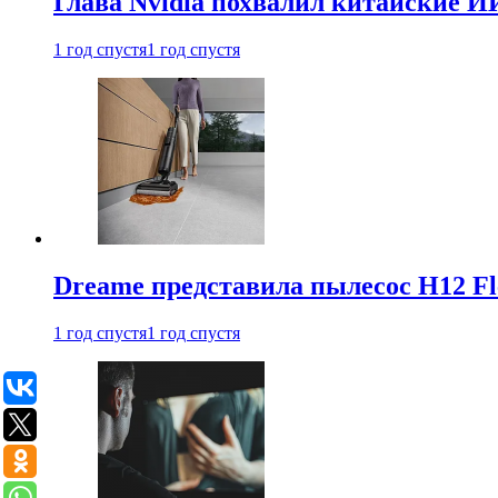
Глава Nvidia похвалил китайские И
1 год спустя
1 год спустя
Dreame представила пылесос H12 Fl
1 год спустя
1 год спустя