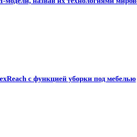
И-модели, назвав их технологиями миров
exReach с функцией уборки под мебелью