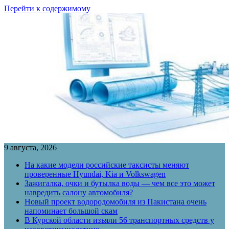
Перейти к содержимому
9 августа, 2026
На какие модели российские таксисты меняют
проверенные Hyundai, Kia и Volkswagen
Зажигалка, очки и бутылка воды — чем все это может
навредить салону автомобиля?
Новый проект водородомобиля из Пакистана очень
напоминает большой скам
В Курской области изъяли 56 транспортных средств у