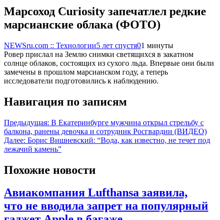
Марсоход Curiosity запечатлел редкие
марсианские облака (ФОТО)
NEWSru.com :: Технологии
5 лет спустя
0
1 минуты
Ровер прислал на Землю снимки светящихся в закатном
солнце облаков, состоящих из сухого льда. Впервые они были
замечены в прошлом марсианском году, а теперь
исследователи подготовились к наблюдению.
Навигация по записям
Предыдущая:
В Екатеринбурге мужчина открыл стрельбу с
балкона, ранены девочка и сотрудник Росгвардии (ВИДЕО)
Далее:
Борис Вишневский: “Вода, как известно, не течет под
лежачий камень”
Похожие новости
Авиакомпания Lufthansa заявила,
что не вводила запрет на популярный
гаджет Apple в багаже