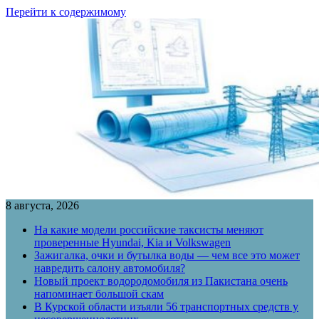
Перейти к содержимому
8 августа, 2026
На какие модели российские таксисты меняют
проверенные Hyundai, Kia и Volkswagen
Зажигалка, очки и бутылка воды — чем все это может
навредить салону автомобиля?
Новый проект водородомобиля из Пакистана очень
напоминает большой скам
В Курской области изъяли 56 транспортных средств у