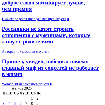
доброе слово мотивирует лучше,
чем премия
Нижегородская правда
7 месяцев спустя
0
Россиянки не хотят строить
отношения с мужчинами, которые
живут с родителями
Авторадио
7 месяцев спустя
0
Пришел, увидел, победил: почему
главный миф из соцсетей не работает
в жизни
WomanHit.ru
7 месяцев спустя
0
Август 2026
Пн
Вт
Ср
Чт
Пт
Сб
Вс
1
2
3
4
5
6
7
8
9