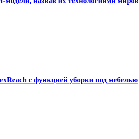
И-модели, назвав их технологиями миров
exReach с функцией уборки под мебелью