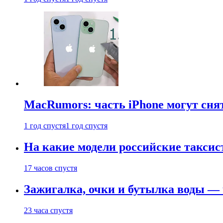
MacRumors: часть iPhone могут сня
1 год спустя
1 год спустя
На какие модели российские таксис
17 часов спустя
Зажигалка, очки и бутылка воды — 
23 часа спустя