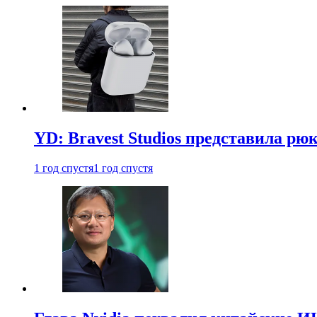
YD: Bravest Studios представила рюк
1 год спустя
1 год спустя