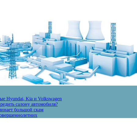
е Hyundai, Kia и Volkswagen
вредить салону автомобиля?
минает большой скам
есовершеннолетних