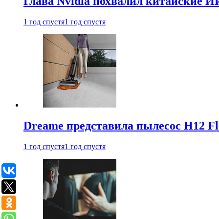
Глава Nvidia похвалил китайские И
1 год спустя
1 год спустя
Dreame представила пылесос H12 Fl
1 год спустя
1 год спустя