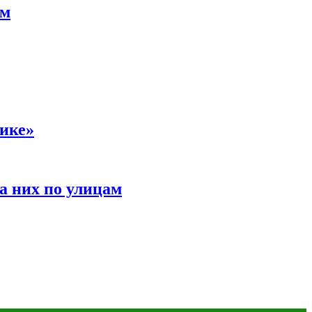
ам
сике»
а них по улицам