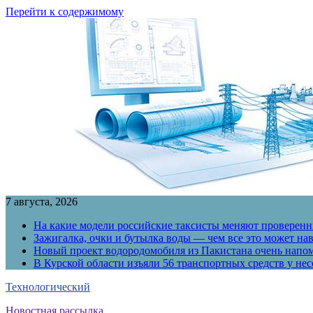
Перейти к содержимому
7 августа, 2026
На какие модели российские таксисты меняют проверенны
Зажигалка, очки и бутылка воды — чем все это может на
Новый проект водородомобиля из Пакистана очень напо
В Курской области изъяли 56 транспортных средств у н
Технологический
Новостная рассылка