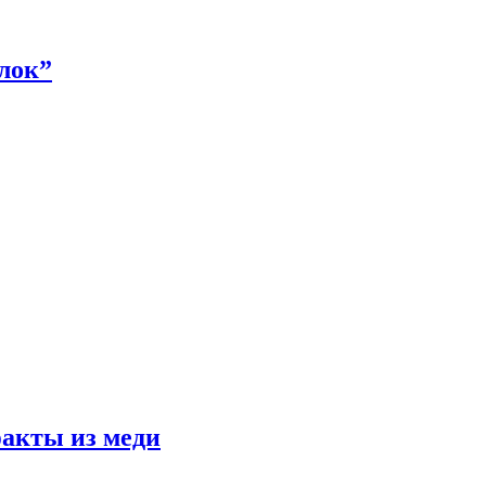
алок”
факты из меди