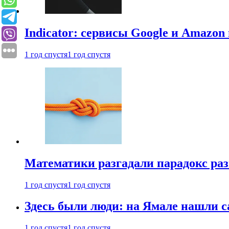
Indicator: сервисы Google и Amazo
1 год спустя
1 год спустя
Математики разгадали парадокс раз
1 год спустя
1 год спустя
Здесь были люди: на Ямале нашли 
1 год спустя
1 год спустя