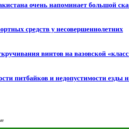
акистана очень напоминает большой ск
портных средств у несовершеннолетних
ткручивания винтов на вазовской «клас
сти питбайков и недопустимости езды н
ме