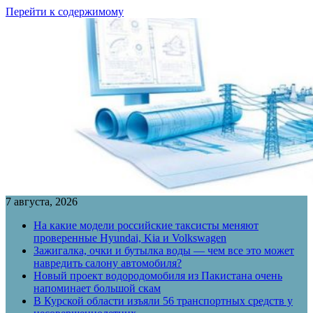
Перейти к содержимому
7 августа, 2026
На какие модели российские таксисты меняют
проверенные Hyundai, Kia и Volkswagen
Зажигалка, очки и бутылка воды — чем все это может
навредить салону автомобиля?
Новый проект водородомобиля из Пакистана очень
напоминает большой скам
В Курской области изъяли 56 транспортных средств у