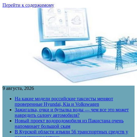
Перейти к содержимому
9 августа, 2026
На какие модели российские таксисты меняют
проверенные Hyundai, Kia и Volkswagen
Зажигалка, очки и бутылка воды — чем все это может
навредить салону автомобиля?
Новый проект водородомобиля из Пакистана очень
напоминает большой скам
В Курской области изъяли 56 транспортных средств у