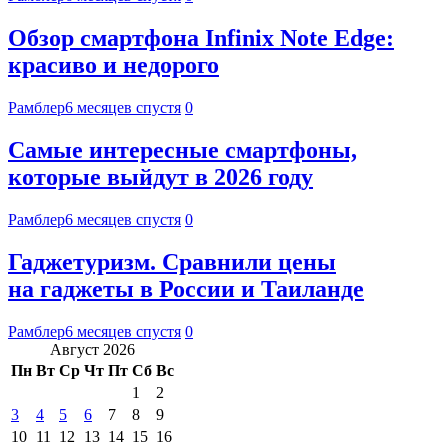
Обзор смартфона Infinix Note Edge:
красиво и недорого
Рамблер
6 месяцев спустя
0
Самые интересные смартфоны,
которые выйдут в 2026 году
Рамблер
6 месяцев спустя
0
Гаджетуризм. Сравнили цены
на гаджеты в России и Таиланде
Рамблер
6 месяцев спустя
0
Август 2026
Пн
Вт
Ср
Чт
Пт
Сб
Вс
1
2
3
4
5
6
7
8
9
10
11
12
13
14
15
16