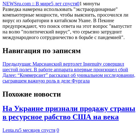
NEWSru.com :: В мире
5 лет спустя
0
1 минуты
Разведка намерена использовать "экстраординарные"
компьютерные мощности, чтобы выяснить, просочился ли
вирус из лаборатории в китайском Ухане. В Пекине
предупреждают, что поиск ответа на этот вопрос "выпустит
на волю "политический вирус", что серьезно затруднит
международного сотрудничество в борьбе с пандемией".
Навигация по записям
Предыдущая:
Марсианский вертолет Ingenuity совершил
шестой полет. В работе аппарата впервые произошел сбой
Далее:
“Коммерсант” рассказал об уникальном исследовании,
сыгравшем важную роль в деле Фургала
Похожие новости
На Украине признали продажу страны
в ресурсное рабство США на века
Lenta.ru
5 месяцев спустя
0