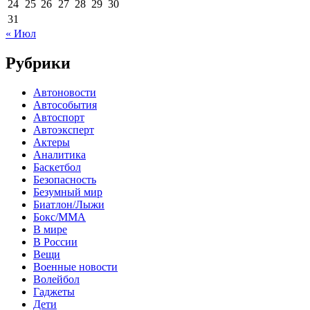
24
25
26
27
28
29
30
31
« Июл
Рубрики
Автоновости
Автособытия
Автоспорт
Автоэксперт
Актеры
Аналитика
Баскетбол
Безопасность
Безумный мир
Биатлон/Лыжи
Бокс/MMA
В мире
В России
Вещи
Военные новости
Волейбол
Гаджеты
Дети