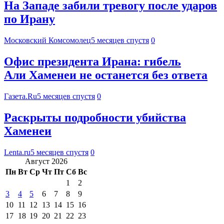
На Западе забили тревогу после ударов
по Ирану
Московский Комсомолец
5 месяцев спустя
0
Офис президента Ирана: гибель
Али Хаменеи не останется без ответа
Газета.Ru
5 месяцев спустя
0
Раскрыты подробности убийства
Хаменеи
Lenta.ru
5 месяцев спустя
0
Август 2026
Пн
Вт
Ср
Чт
Пт
Сб
Вс
1
2
3
4
5
6
7
8
9
10
11
12
13
14
15
16
17
18
19
20
21
22
23