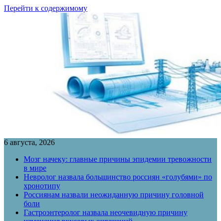
Перейти к содержимому
6 августа, 2026
Мозг начеку: главные причины эпидемии тревожности
в мире
Невролог назвала большинство россиян «голубями» по
хронотипу
Россиянам назвали неожиданную причину головной
боли
Гастроэнтеролог назвала неочевидную причину