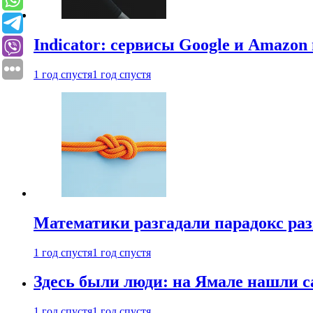
Indicator: сервисы Google и Amazo
1 год спустя
1 год спустя
Математики разгадали парадокс раз
1 год спустя
1 год спустя
Здесь были люди: на Ямале нашли 
1 год спустя
1 год спустя