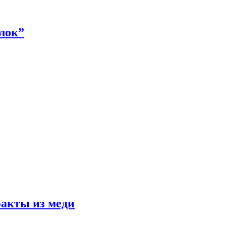
алок”
факты из меди