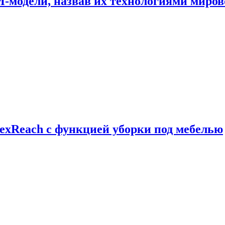
И-модели, назвав их технологиями миров
exReach с функцией уборки под мебелью