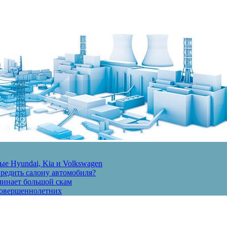
е Hyundai, Kia и Volkswagen
вредить салону автомобиля?
минает большой скам
есовершеннолетних