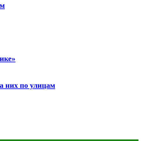
ам
сике»
а них по улицам