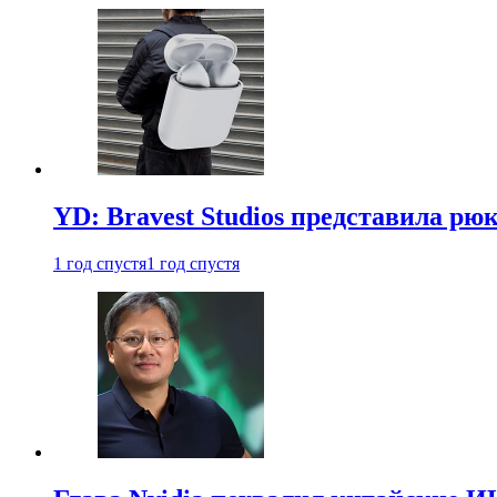
YD: Bravest Studios представила рюк
1 год спустя
1 год спустя