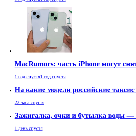
MacRumors: часть iPhone могут сня
1 год спустя
1 год спустя
На какие модели российские таксис
22 часа спустя
Зажигалка, очки и бутылка воды — 
1 день спустя