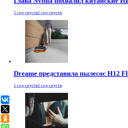
Глава Nvidia похвалил китайские И
1 год спустя
1 год спустя
Dreame представила пылесос H12 Fl
1 год спустя
1 год спустя