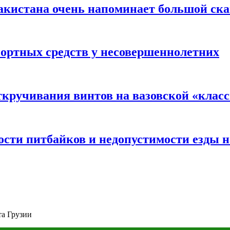
акистана очень напоминает большой ск
портных средств у несовершеннолетних
ткручивания винтов на вазовской «клас
сти питбайков и недопустимости езды н
та Грузии