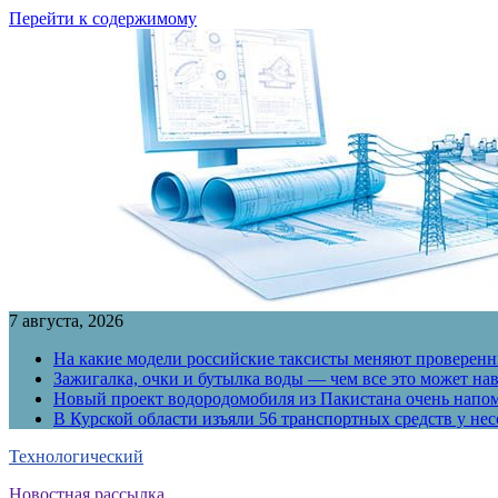
Перейти к содержимому
7 августа, 2026
На какие модели российские таксисты меняют проверенны
Зажигалка, очки и бутылка воды — чем все это может на
Новый проект водородомобиля из Пакистана очень напо
В Курской области изъяли 56 транспортных средств у н
Технологический
Новостная рассылка