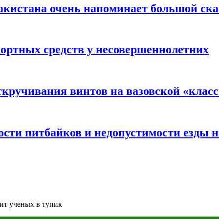
акистана очень напоминает большой ск
портных средств у несовершеннолетних
ткручивания винтов на вазовской «клас
сти питбайков и недопустимости езды н
ит ученых в тупик