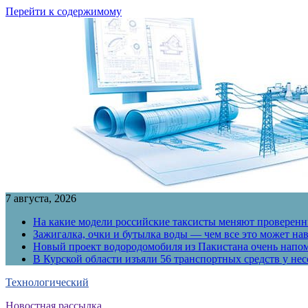
Перейти к содержимому
7 августа, 2026
На какие модели российские таксисты меняют проверенны
Зажигалка, очки и бутылка воды — чем все это может на
Новый проект водородомобиля из Пакистана очень напо
В Курской области изъяли 56 транспортных средств у н
Технологический
Новостная рассылка