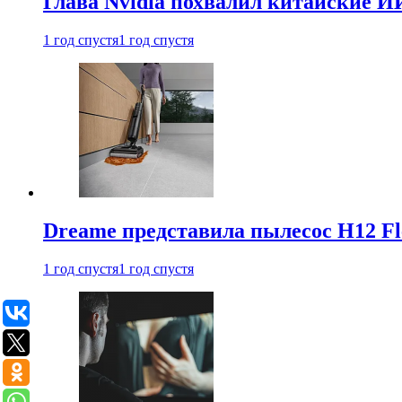
Глава Nvidia похвалил китайские И
1 год спустя
1 год спустя
Dreame представила пылесос H12 Fl
1 год спустя
1 год спустя