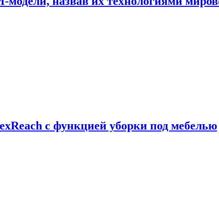
И-модели, назвав их технологиями миров
exReach с функцией уборки под мебелью