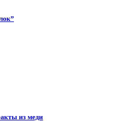
алок”
факты из меди