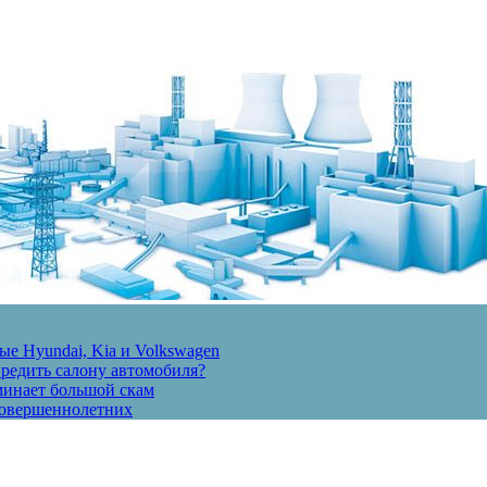
е Hyundai, Kia и Volkswagen
вредить салону автомобиля?
минает большой скам
есовершеннолетних