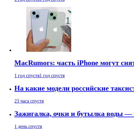
MacRumors: часть iPhone могут сня
1 год спустя
1 год спустя
На какие модели российские таксис
23 часа спустя
Зажигалка, очки и бутылка воды — 
1 день спустя