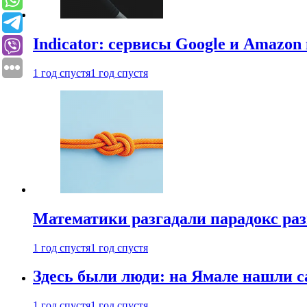
Indicator: сервисы Google и Amazo
1 год спустя
1 год спустя
Математики разгадали парадокс раз
1 год спустя
1 год спустя
Здесь были люди: на Ямале нашли 
1 год спустя
1 год спустя