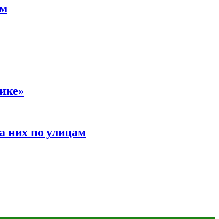
ам
сике»
а них по улицам