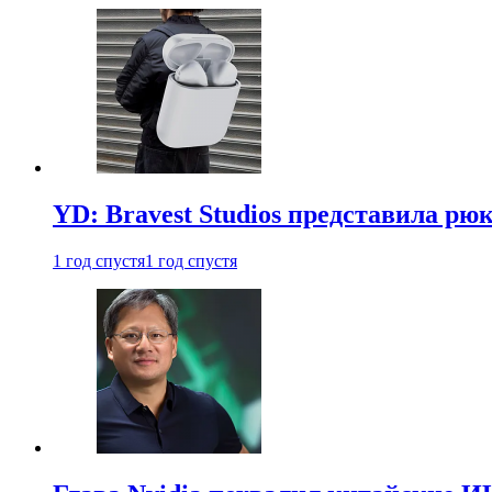
YD: Bravest Studios представила рюк
1 год спустя
1 год спустя