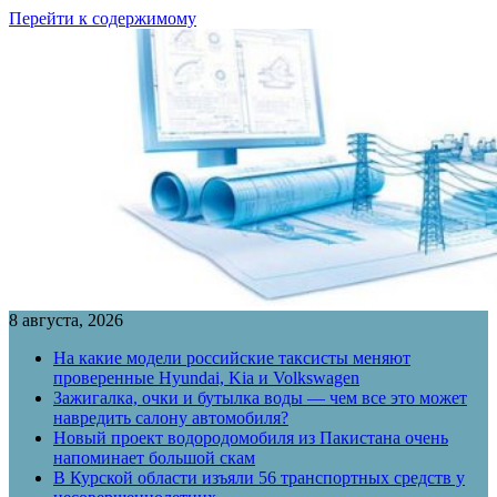
Перейти к содержимому
8 августа, 2026
На какие модели российские таксисты меняют
проверенные Hyundai, Kia и Volkswagen
Зажигалка, очки и бутылка воды — чем все это может
навредить салону автомобиля?
Новый проект водородомобиля из Пакистана очень
напоминает большой скам
В Курской области изъяли 56 транспортных средств у