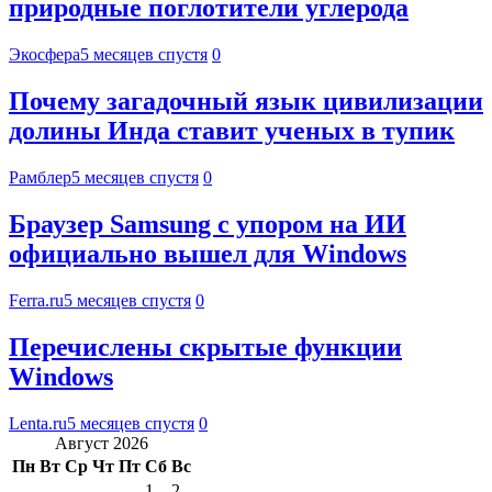
природные поглотители углерода
Экосфера
5 месяцев спустя
0
Почему загадочный язык цивилизации
долины Инда ставит ученых в тупик
Рамблер
5 месяцев спустя
0
Браузер Samsung с упором на ИИ
официально вышел для Windows
Ferra.ru
5 месяцев спустя
0
Перечислены скрытые функции
Windows
Lenta.ru
5 месяцев спустя
0
Август 2026
Пн
Вт
Ср
Чт
Пт
Сб
Вс
1
2