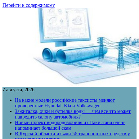
Перейти к содержимому
7 августа, 2026
На какие модели российские таксисты меняют
проверенные Hyundai, Kia и Volkswagen
Зажигалка, очки и бутылка воды — чем все это может
навредить салону автомобиля?
Новый проект водородомобиля из Пакистана очень
напоминает большой скам
В Курской области изъяли 56 транспортных средств у