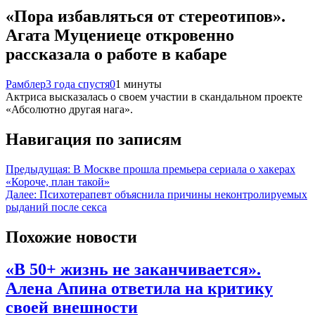
«Пора избавляться от стереотипов».
Агата Муцениеце откровенно
рассказала о работе в кабаре
Рамблер
3 года спустя
0
1 минуты
Актриса высказалась о своем участии в скандальном проекте
«Абсолютно другая нага».
Навигация по записям
Предыдущая:
В Москве прошла премьера сериала о хакерах
«Короче, план такой»
Далее:
Психотерапевт объяснила причины неконтролируемых
рыданий после секса
Похожие новости
«В 50+ жизнь не заканчивается».
Алена Апина ответила на критику
своей внешности