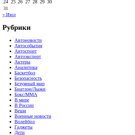
24
25
26
27
28
29
30
31
« Июл
Рубрики
Автоновости
Автособытия
Автоспорт
Автоэксперт
Актеры
Аналитика
Баскетбол
Безопасность
Безумный мир
Биатлон/Лыжи
Бокс/MMA
В мире
В России
Вещи
Военные новости
Волейбол
Гаджеты
Дети