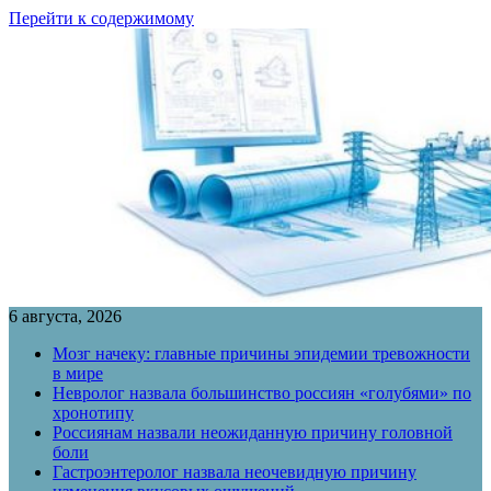
Перейти к содержимому
6 августа, 2026
Мозг начеку: главные причины эпидемии тревожности
в мире
Невролог назвала большинство россиян «голубями» по
хронотипу
Россиянам назвали неожиданную причину головной
боли
Гастроэнтеролог назвала неочевидную причину