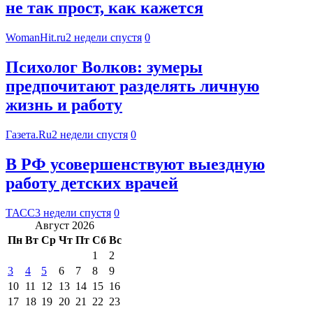
не так прост, как кажется
WomanHit.ru
2 недели спустя
0
Психолог Волков: зумеры
предпочитают разделять личную
жизнь и работу
Газета.Ru
2 недели спустя
0
В РФ усовершенствуют выездную
работу детских врачей
ТАСС
3 недели спустя
0
Август 2026
Пн
Вт
Ср
Чт
Пт
Сб
Вс
1
2
3
4
5
6
7
8
9
10
11
12
13
14
15
16
17
18
19
20
21
22
23