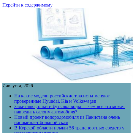
Перейти к содержимому
7 августа, 2026
На какие модели российские таксисты меняют
проверенные Hyundai, Kia и Volkswagen
Зажигалка, очки и бутылка воды — чем все это может
навредить салону автомобиля?
Новый проект водородомобиля из Пакистана очень
напоминает большой скам
В Курской области изъяли 56 транспортных средств у