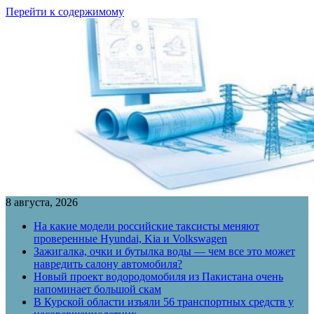
Перейти к содержимому
8 августа, 2026
На какие модели российские таксисты меняют
проверенные Hyundai, Kia и Volkswagen
Зажигалка, очки и бутылка воды — чем все это может
навредить салону автомобиля?
Новый проект водородомобиля из Пакистана очень
напоминает большой скам
В Курской области изъяли 56 транспортных средств у