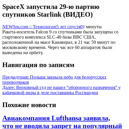
SpaceX запустила 29-ю партию
спутников Starlink (ВИДЕО)
NEWSru.com :: Технологии
5 лет спустя
0
1 минуты
Ракета-носитель Falcon 9 со спутниками была запущена со
стартового комплекса SLC-40 базы ВВС США,
расположенной на мысе Канаверал, в 21 час 59 минут по
московскому времени. Через час все 60 аппаратов были
выведены на орбиту.
Навигация по записям
Предыдущая:
Польша закрыла небо для белорусских
перевозчиков
Далее:
Верховный суд не нашел “оборонного назначения” у
кабачковой икры в деле поставщика Росгвардии
Похожие новости
Авиакомпания Lufthansa заявила,
что не вводила запрет на популярный