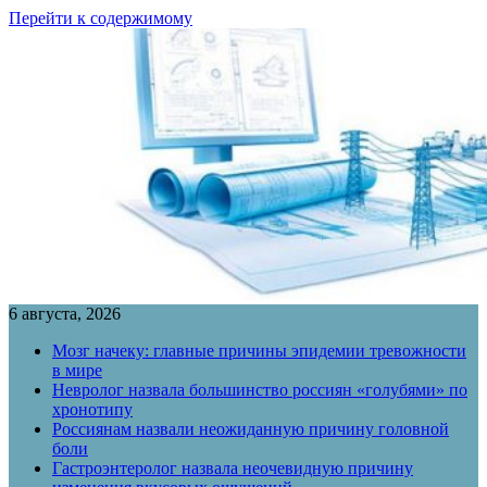
Перейти к содержимому
6 августа, 2026
Мозг начеку: главные причины эпидемии тревожности
в мире
Невролог назвала большинство россиян «голубями» по
хронотипу
Россиянам назвали неожиданную причину головной
боли
Гастроэнтеролог назвала неочевидную причину