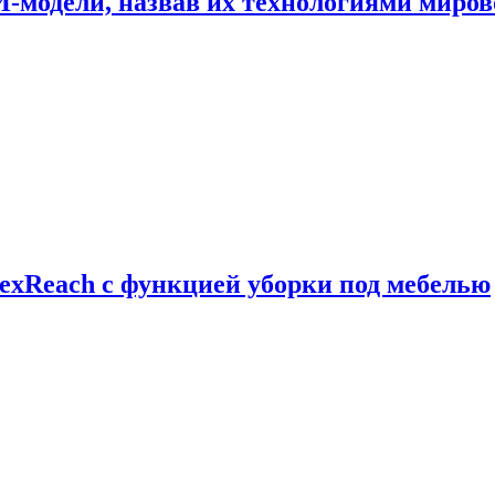
И-модели, назвав их технологиями миров
exReach с функцией уборки под мебелью