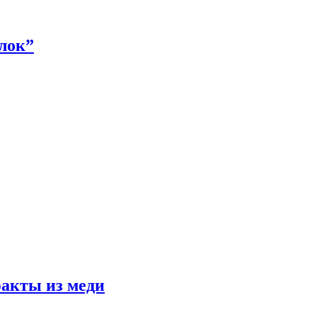
алок”
факты из меди