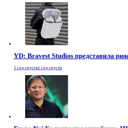
YD: Bravest Studios представила рюк
1 год спустя
1 год спустя