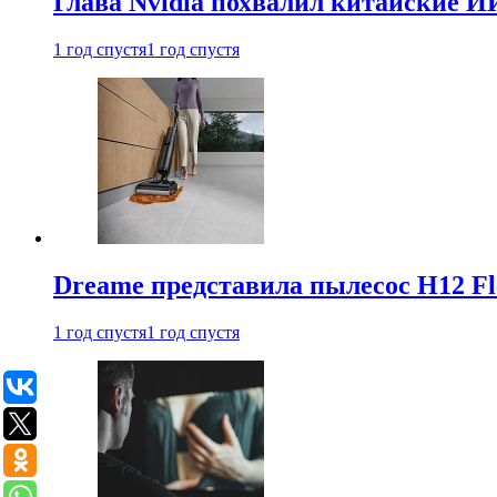
Глава Nvidia похвалил китайские И
1 год спустя
1 год спустя
Dreame представила пылесос H12 Fl
1 год спустя
1 год спустя