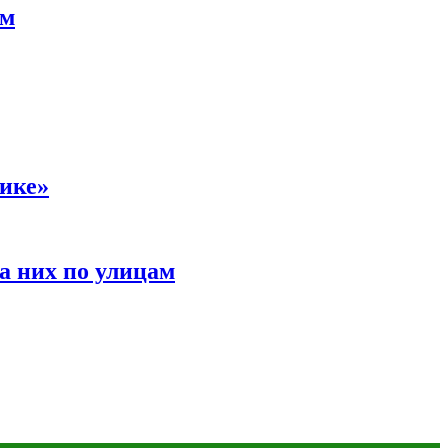
ам
сике»
а них по улицам