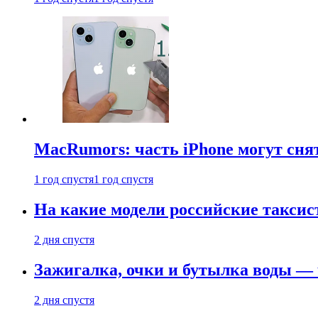
MacRumors: часть iPhone могут сня
1 год спустя
1 год спустя
На какие модели российские таксис
2 дня спустя
Зажигалка, очки и бутылка воды — 
2 дня спустя