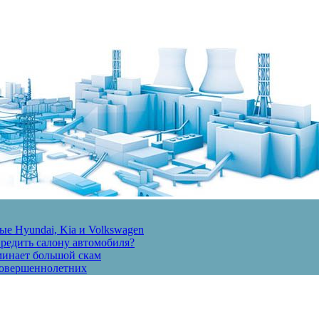
е Hyundai, Kia и Volkswagen
вредить салону автомобиля?
минает большой скам
есовершеннолетних