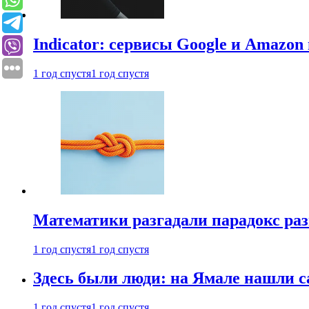
Indicator: сервисы Google и Amazo
1 год спустя
1 год спустя
Математики разгадали парадокс раз
1 год спустя
1 год спустя
Здесь были люди: на Ямале нашли 
1 год спустя
1 год спустя