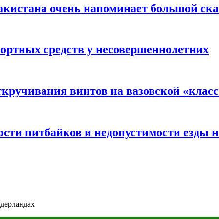
акистана очень напоминает большой ск
портных средств у несовершеннолетних
ткручивания винтов на вазовской «клас
сти питбайков и недопустимости езды н
идерландах