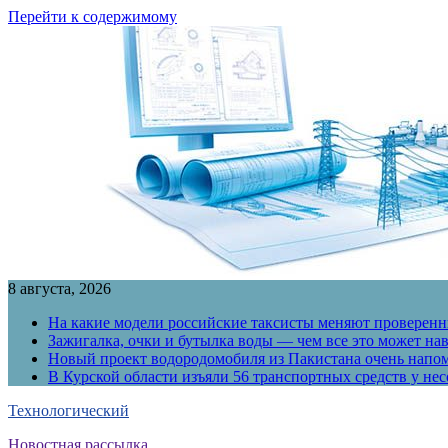
Перейти к содержимому
8 августа, 2026
На какие модели российские таксисты меняют проверенны
Зажигалка, очки и бутылка воды — чем все это может на
Новый проект водородомобиля из Пакистана очень напо
В Курской области изъяли 56 транспортных средств у н
Технологический
Новостная рассылка