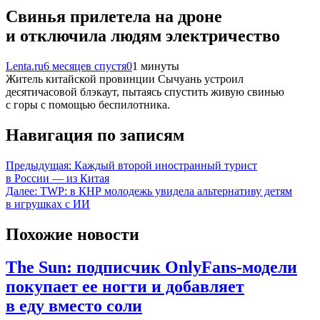
Свинья прилетела на дроне
и отключила людям электричество
Lenta.ru
6 месяцев спустя
0
1 минуты
Житель китайской провинции Сычуань устроил
десятичасовой блэкаут, пытаясь спустить живую свинью
с горы с помощью беспилотника.
Навигация по записям
Предыдущая:
Каждый второй иностранный турист
в России — из Китая
Далее:
TWP: в КНР молодежь увидела альтернативу детям
в игрушках с ИИ
Похожие новости
The Sun: подписчик OnlyFans-модели
покупает ее ногти и добавляет
в еду вместо соли