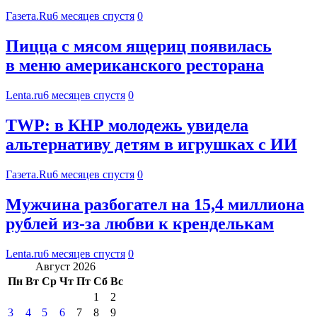
Газета.Ru
6 месяцев спустя
0
Пицца с мясом ящериц появилась
в меню американского ресторана
Lenta.ru
6 месяцев спустя
0
TWP: в КНР молодежь увидела
альтернативу детям в игрушках с ИИ
Газета.Ru
6 месяцев спустя
0
Мужчина разбогател на 15,4 миллиона
рублей из-за любви к кренделькам
Lenta.ru
6 месяцев спустя
0
Август 2026
Пн
Вт
Ср
Чт
Пт
Сб
Вс
1
2
3
4
5
6
7
8
9