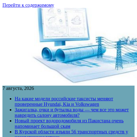
Перейти к содержимому
7 августа, 2026
На какие модели российские таксисты меняют
проверенные Hyundai, Kia и Volkswagen
Зажигалка, очки и бутылка воды — чем все это может
навредить салону автомобиля?
Новый проект водородомобиля из Пакистана очень
напоминает большой скам
В Курской области изъяли 56 транспортных средств у