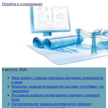
Перейти к содержимому
6 августа, 2026
Мозг начеку: главные причины эпидемии тревожности
в мире
Невролог назвала большинство россиян «голубями» по
хронотипу
Россиянам назвали неожиданную причину головной
боли
Гастроэнтеролог назвала неочевидную причину