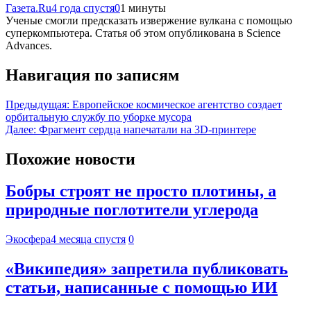
Газета.Ru
4 года спустя
0
1 минуты
Ученые смогли предсказать извержение вулкана с помощью
суперкомпьютера. Статья об этом опубликована в Science
Advances.
Навигация по записям
Предыдущая:
Европейское космическое агентство создает
орбитальную службу по уборке мусора
Далее:
Фрагмент сердца напечатали на 3D-принтере
Похожие новости
Бобры строят не просто плотины, а
природные поглотители углерода
Экосфера
4 месяца спустя
0
«Википедия» запретила публиковать
статьи, написанные с помощью ИИ