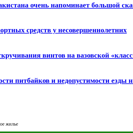
акистана очень напоминает большой ск
портных средств у несовершеннолетних
ткручивания винтов на вазовской «клас
сти питбайков и недопустимости езды н
ое жилье