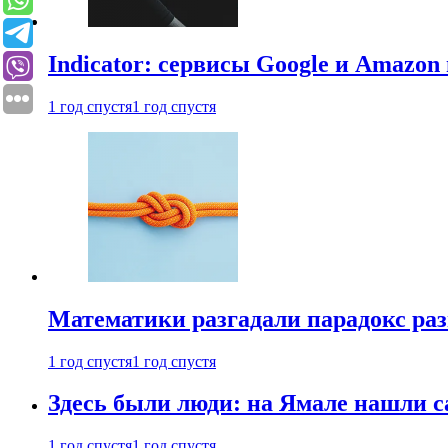
Indicator: сервисы Google и Amazo
1 год спустя
1 год спустя
Математики разгадали парадокс раз
1 год спустя
1 год спустя
Здесь были люди: на Ямале нашли 
1 год спустя
1 год спустя