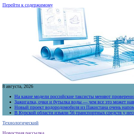
Перейти к содержимому
8 августа, 2026
На какие модели российские таксисты меняют проверенны
Зажигалка, очки и бутылка воды — чем все это может на
Новый проект водородомобиля из Пакистана очень напо
В Курской области изъяли 56 транспортных средств у н
Технологический
Новостная рассылка