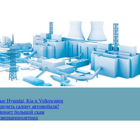
е Hyundai, Kia и Volkswagen
вредить салону автомобиля?
минает большой скам
есовершеннолетних