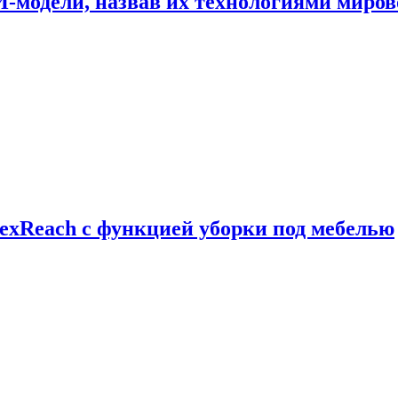
И-модели, назвав их технологиями миров
exReach с функцией уборки под мебелью