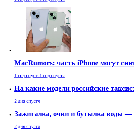
MacRumors: часть iPhone могут сня
1 год спустя
1 год спустя
На какие модели российские таксис
2 дня спустя
Зажигалка, очки и бутылка воды — 
2 дня спустя