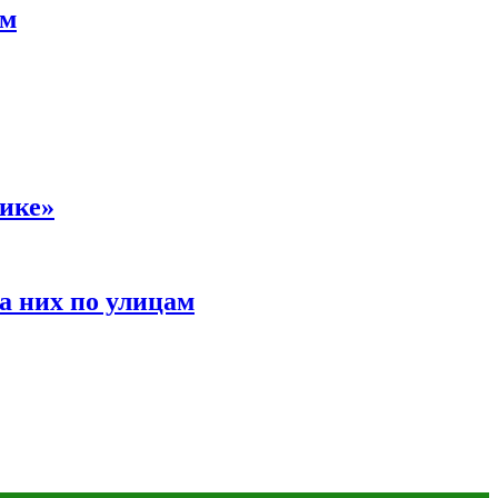
ам
сике»
а них по улицам