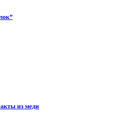
алок”
факты из меди