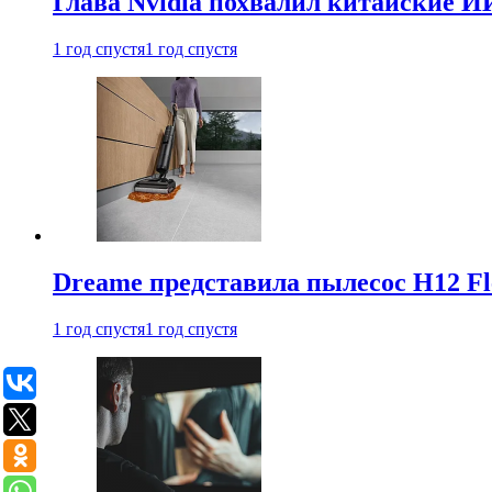
Глава Nvidia похвалил китайские И
1 год спустя
1 год спустя
Dreame представила пылесос H12 Fl
1 год спустя
1 год спустя