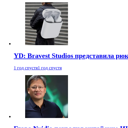
YD: Bravest Studios представила рюк
1 год спустя
1 год спустя