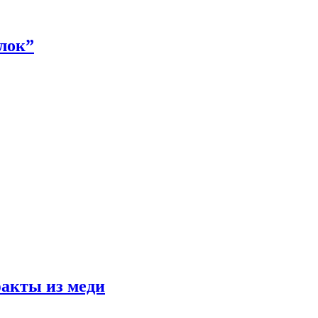
алок”
факты из меди