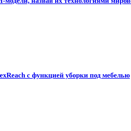
И-модели, назвав их технологиями миров
exReach с функцией уборки под мебелью