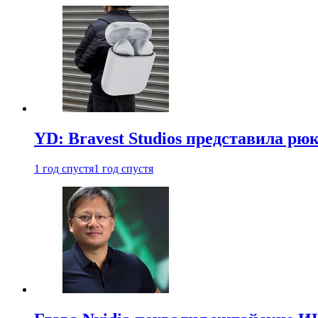
YD: Bravest Studios представила рюк
1 год спустя
1 год спустя