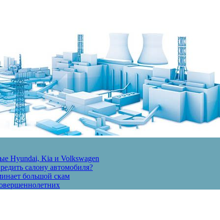
е Hyundai, Kia и Volkswagen
вредить салону автомобиля?
минает большой скам
есовершеннолетних