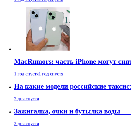
MacRumors: часть iPhone могут сня
1 год спустя
1 год спустя
На какие модели российские таксис
2 дня спустя
Зажигалка, очки и бутылка воды — 
2 дня спустя