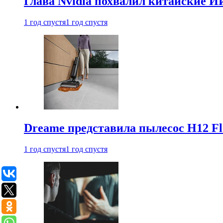
Глава Nvidia похвалил китайские И
1 год спустя
1 год спустя
Dreame представила пылесос H12 Fl
1 год спустя
1 год спустя