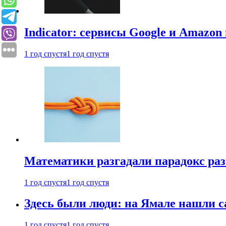
Indicator: сервисы Google и Amazo
1 год спустя
1 год спустя
Математики разгадали парадокс раз
1 год спустя
1 год спустя
Здесь были люди: на Ямале нашли 
1 год спустя
1 год спустя