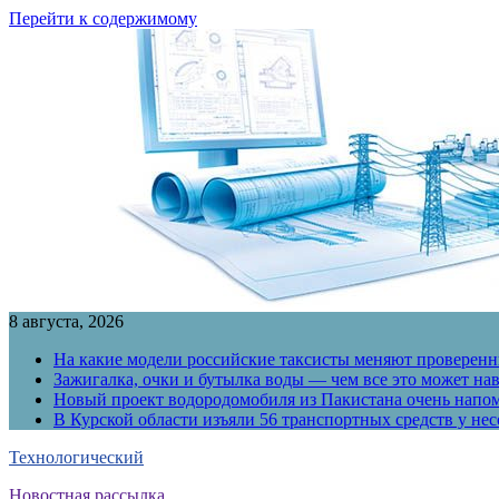
Перейти к содержимому
8 августа, 2026
На какие модели российские таксисты меняют проверенны
Зажигалка, очки и бутылка воды — чем все это может на
Новый проект водородомобиля из Пакистана очень напо
В Курской области изъяли 56 транспортных средств у н
Технологический
Новостная рассылка