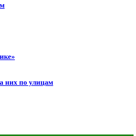
ам
сике»
а них по улицам