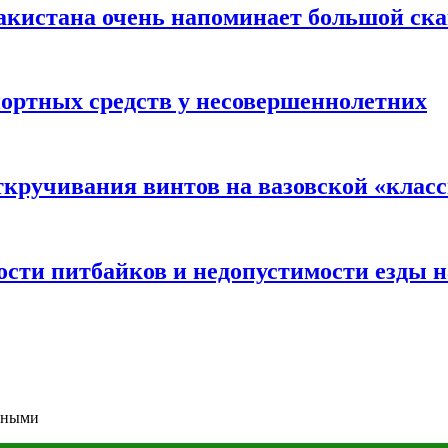
акистана очень напоминает большой ск
портных средств у несовершеннолетних
ткручивания винтов на вазовской «клас
сти питбайков и недопустимости езды н
атными