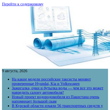
Перейти к содержимому
9 августа, 2026
На какие модели российские таксисты меняют
проверенные Hyundai, Kia и Volkswagen
Зажигалка, очки и бутылка воды — чем все это может
навредить салону автомобиля?
Новый проект водородомобиля из Пакистана очень
напоминает большой скам
В Курской области изъяли 56 транспортных средств у