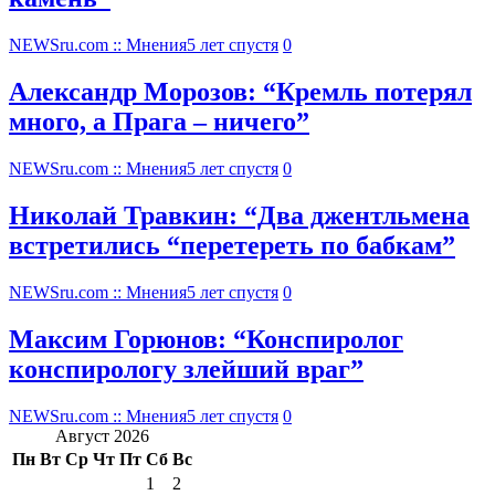
NEWSru.com :: Мнения
5 лет спустя
0
Александр Морозов: “Кремль потерял
много, а Прага – ничего”
NEWSru.com :: Мнения
5 лет спустя
0
Николай Травкин: “Два джентльмена
встретились “перетереть по бабкам”
NEWSru.com :: Мнения
5 лет спустя
0
Максим Горюнов: “Конспиролог
конспирологу злейший враг”
NEWSru.com :: Мнения
5 лет спустя
0
Август 2026
Пн
Вт
Ср
Чт
Пт
Сб
Вс
1
2