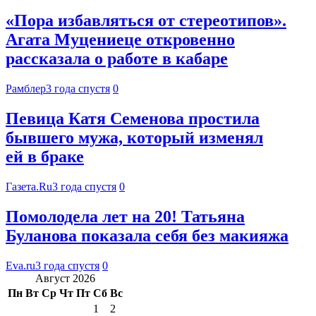
«Пора избавляться от стереотипов».
Агата Муцениеце откровенно
рассказала о работе в кабаре
Рамблер
3 года спустя
0
Певица Катя Семенова простила
бывшего мужа, который изменял
ей в браке
Газета.Ru
3 года спустя
0
Помолодела лет на 20! Татьяна
Буланова показала себя без макияжа
Eva.ru
3 года спустя
0
Август 2026
Пн
Вт
Ср
Чт
Пт
Сб
Вс
1
2