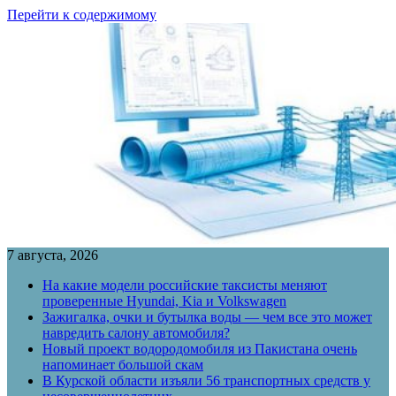
Перейти к содержимому
7 августа, 2026
На какие модели российские таксисты меняют
проверенные Hyundai, Kia и Volkswagen
Зажигалка, очки и бутылка воды — чем все это может
навредить салону автомобиля?
Новый проект водородомобиля из Пакистана очень
напоминает большой скам
В Курской области изъяли 56 транспортных средств у