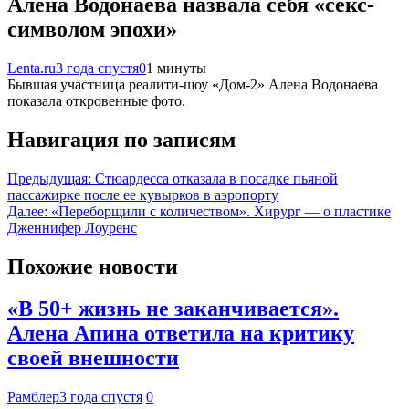
Алена Водонаева назвала себя «секс-
символом эпохи»
Lenta.ru
3 года спустя
0
1 минуты
Бывшая участница реалити-шоу «Дом-2» Алена Водонаева
показала откровенные фото.
Навигация по записям
Предыдущая:
Стюардесса отказала в посадке пьяной
пассажирке после ее кувырков в аэропорту
Далее:
«Переборщили с количеством». Хирург — о пластике
Дженнифер Лоуренс
Похожие новости
«В 50+ жизнь не заканчивается».
Алена Апина ответила на критику
своей внешности
Рамблер
3 года спустя
0