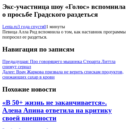
Экс-участница шоу «Голос» вспомнила
о просьбе Градского раздеться
Lenta.ru
3 года спустя
0
1 минуты
Певица Алла Рид вспомнила о том, как наставник программы
попросил ее раздеться.
Навигация по записям
Предыдущая:
Про говорящего мышонка Стюарта Литтла
снимут сериал
Далее:
Врач Жаркова призвала не верить спискам продуктов,
снижающих сахар в крови
Похожие новости
«В 50+ жизнь не заканчивается».
Алена Апина ответила на критику
своей внешности