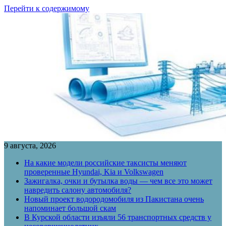
Перейти к содержимому
9 августа, 2026
На какие модели российские таксисты меняют
проверенные Hyundai, Kia и Volkswagen
Зажигалка, очки и бутылка воды — чем все это может
навредить салону автомобиля?
Новый проект водородомобиля из Пакистана очень
напоминает большой скам
В Курской области изъяли 56 транспортных средств у