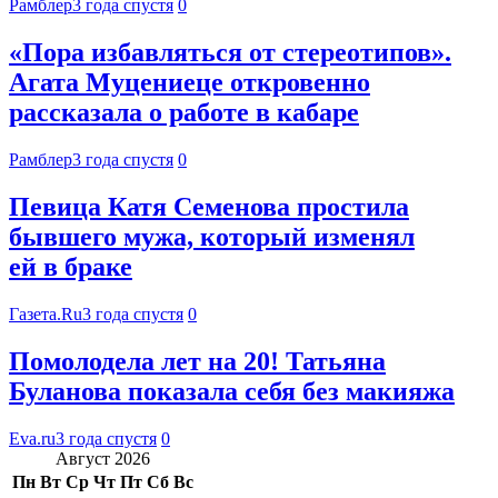
Рамблер
3 года спустя
0
«Пора избавляться от стереотипов».
Агата Муцениеце откровенно
рассказала о работе в кабаре
Рамблер
3 года спустя
0
Певица Катя Семенова простила
бывшего мужа, который изменял
ей в браке
Газета.Ru
3 года спустя
0
Помолодела лет на 20! Татьяна
Буланова показала себя без макияжа
Eva.ru
3 года спустя
0
Август 2026
Пн
Вт
Ср
Чт
Пт
Сб
Вс