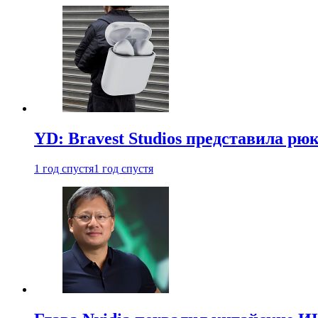
YD: Bravest Studios представила рюк
1 год спустя
1 год спустя