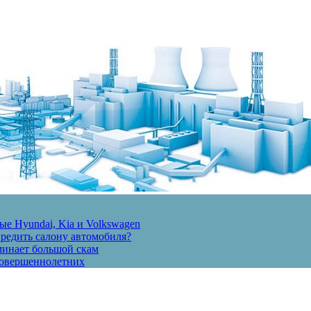
е Hyundai, Kia и Volkswagen
вредить салону автомобиля?
минает большой скам
есовершеннолетних