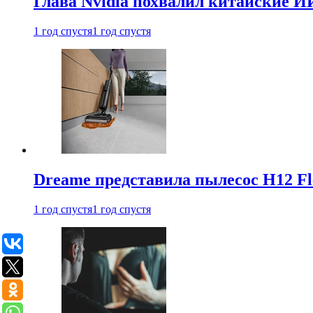
Глава Nvidia похвалил китайские И
1 год спустя
1 год спустя
Dreame представила пылесос H12 Fl
1 год спустя
1 год спустя