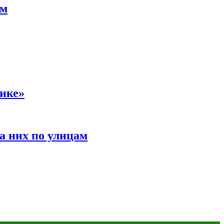
ам
сике»
а них по улицам