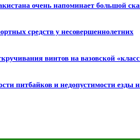
акистана очень напоминает большой ск
портных средств у несовершеннолетних
ткручивания винтов на вазовской «клас
сти питбайков и недопустимости езды н