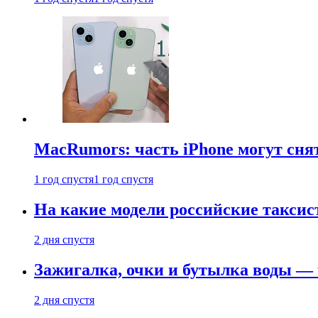
MacRumors: часть iPhone могут сня
1 год спустя
1 год спустя
На какие модели российские таксис
2 дня спустя
Зажигалка, очки и бутылка воды — 
2 дня спустя