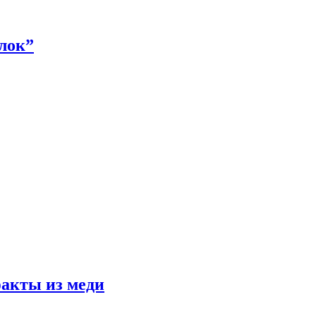
алок”
факты из меди