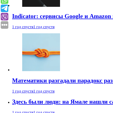
Indicator: сервисы Google и Amazo
1 год спустя
1 год спустя
Математики разгадали парадокс раз
1 год спустя
1 год спустя
Здесь были люди: на Ямале нашли 
1 год спустя
1 год спустя