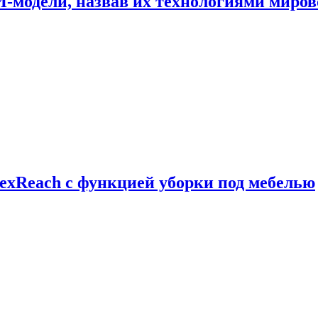
И-модели, назвав их технологиями миров
exReach с функцией уборки под мебелью