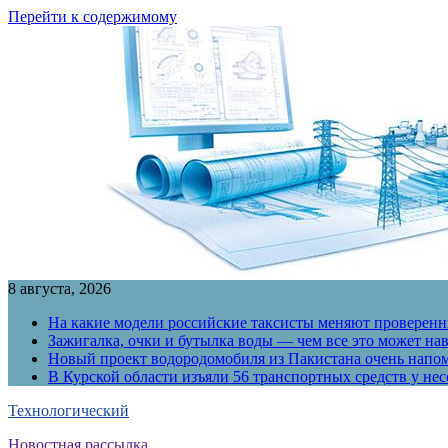
Перейти к содержимому
8 августа, 2026
На какие модели российские таксисты меняют проверенны
Зажигалка, очки и бутылка воды — чем все это может на
Новый проект водородомобиля из Пакистана очень напо
В Курской области изъяли 56 транспортных средств у н
Технологический
Новостная рассылка