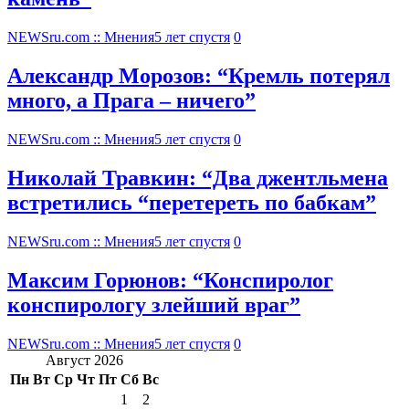
NEWSru.com :: Мнения
5 лет спустя
0
Александр Морозов: “Кремль потерял
много, а Прага – ничего”
NEWSru.com :: Мнения
5 лет спустя
0
Николай Травкин: “Два джентльмена
встретились “перетереть по бабкам”
NEWSru.com :: Мнения
5 лет спустя
0
Максим Горюнов: “Конспиролог
конспирологу злейший враг”
NEWSru.com :: Мнения
5 лет спустя
0
Август 2026
Пн
Вт
Ср
Чт
Пт
Сб
Вс
1
2