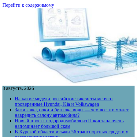
Перейти к содержимому
8 августа, 2026
На какие модели российские таксисты меняют
проверенные Hyundai, Kia и Volkswagen
Зажигалка, очки и бутылка воды — чем все это может
навредить салону автомобиля?
Новый проект водородомобиля из Пакистана очень
напоминает большой скам
В Курской области изъяли 56 транспортных средств у