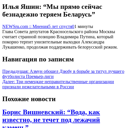
Илья Яшин: “Мы прямо сейчас
безнадежно теряем Беларусь”
NEWSru.com :: Мнения
5 лет спустя
0
1 минуты
Глава Совета депутатов Красносельского района Москвы
считает странной позицию Владимира Путина, который
покорно терпит унизительные выходки Александра
Лукашенко, продолжая поддерживать белорусский режим.
Навигация по записям
Предыдущая:
Азмун обошел Дзюбу в борьбе за титул лучшего
футболиста Премьер-лиги
Далее:
Три немецкие неправительственные организации
признали нежелательными в России
Похожие новости
Борис Вишневский: “Вода, как
известно, не течет под лежачий
камень”