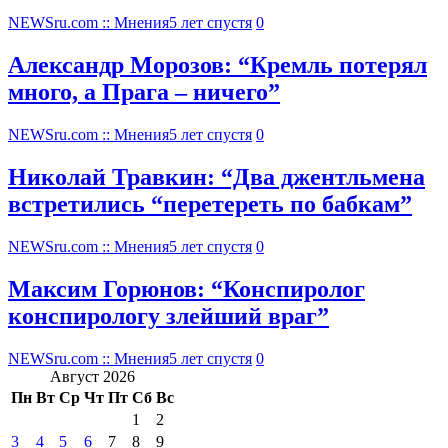
NEWSru.com :: Мнения
5 лет спустя
0
Александр Морозов: “Кремль потерял
много, а Прага – ничего”
NEWSru.com :: Мнения
5 лет спустя
0
Николай Травкин: “Два джентльмена
встретились “перетереть по бабкам”
NEWSru.com :: Мнения
5 лет спустя
0
Максим Горюнов: “Конспиролог
конспирологу злейший враг”
NEWSru.com :: Мнения
5 лет спустя
0
Август 2026
Пн
Вт
Ср
Чт
Пт
Сб
Вс
1
2
3
4
5
6
7
8
9