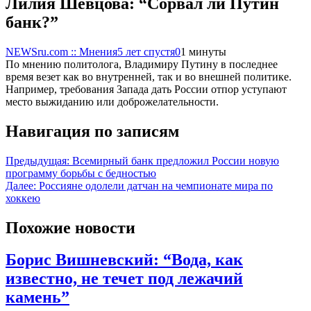
Лилия Шевцова: “Сорвал ли Путин
банк?”
NEWSru.com :: Мнения
5 лет спустя
0
1 минуты
По мнению политолога, Владимиру Путину в последнее
время везет как во внутренней, так и во внешней политике.
Например, требования Запада дать России отпор уступают
место выжиданию или доброжелательности.
Навигация по записям
Предыдущая:
Всемирный банк предложил России новую
программу борьбы с бедностью
Далее:
Россияне одолели датчан на чемпионате мира по
хоккею
Похожие новости
Борис Вишневский: “Вода, как
известно, не течет под лежачий
камень”