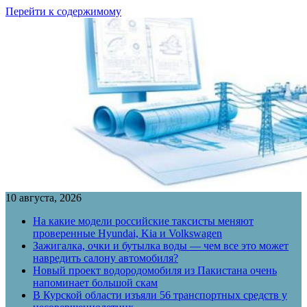
Перейти к содержимому
10 августа, 2026
На какие модели российские таксисты меняют
проверенные Hyundai, Kia и Volkswagen
Зажигалка, очки и бутылка воды — чем все это может
навредить салону автомобиля?
Новый проект водородомобиля из Пакистана очень
напоминает большой скам
В Курской области изъяли 56 транспортных средств у