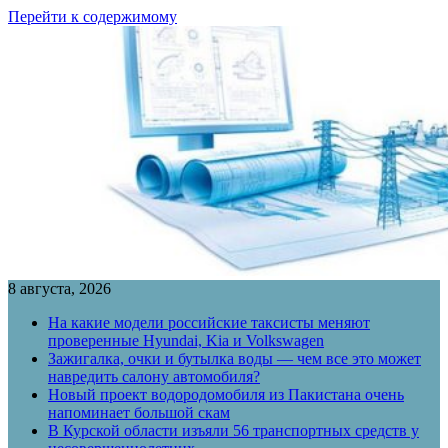
Перейти к содержимому
8 августа, 2026
На какие модели российские таксисты меняют
проверенные Hyundai, Kia и Volkswagen
Зажигалка, очки и бутылка воды — чем все это может
навредить салону автомобиля?
Новый проект водородомобиля из Пакистана очень
напоминает большой скам
В Курской области изъяли 56 транспортных средств у