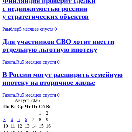
Финляндия проверит сделки
с недвижимостью россиян
у стратегических объектов
Рамблер
5 месяцев спустя
0
Для участников СВО хотят ввести
отдельную льготную ипотеку
Газета.Ru
5 месяцев спустя
0
В России могут расширить семейную
ипотеку на вторичное жилье
Газета.Ru
5 месяцев спустя
0
Август 2026
Пн
Вт
Ср
Чт
Пт
Сб
Вс
1
2
3
4
5
6
7
8
9
10
11
12
13
14
15
16