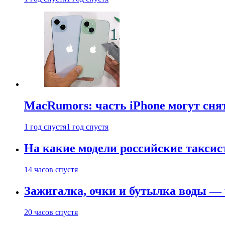
MacRumors: часть iPhone могут сня
1 год спустя
1 год спустя
На какие модели российские таксис
14 часов спустя
Зажигалка, очки и бутылка воды — 
20 часов спустя