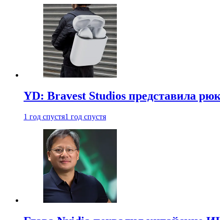
YD: Bravest Studios представила рюк
1 год спустя
1 год спустя