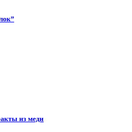
алок”
факты из меди