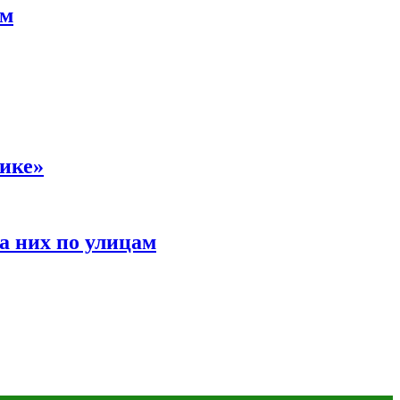
ам
сике»
а них по улицам