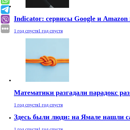
Indicator: сервисы Google и Amazo
1 год спустя
1 год спустя
Математики разгадали парадокс раз
1 год спустя
1 год спустя
Здесь были люди: на Ямале нашли 
1 год спустя
1 год спустя