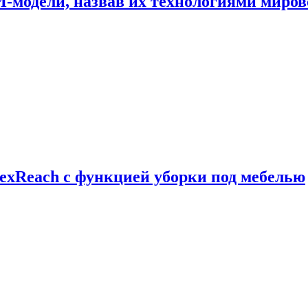
И-модели, назвав их технологиями миров
exReach с функцией уборки под мебелью