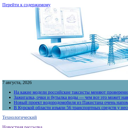
Перейти к содержимому
7 августа, 2026
На какие модели российские таксисты меняют проверенны
Зажигалка, очки и бутылка воды — чем все это может на
Новый проект водородомобиля из Пакистана очень напо
В Курской области изъяли 56 транспортных средств у н
Технологический
Новостная рассылка