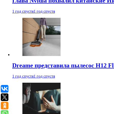
Глава Nvidia похвалил китайские И
1 год спустя
1 год спустя
Dreame представила пылесос H12 Fl
1 год спустя
1 год спустя