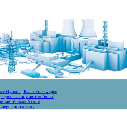
е Hyundai, Kia и Volkswagen
вредить салону автомобиля?
минает большой скам
есовершеннолетних