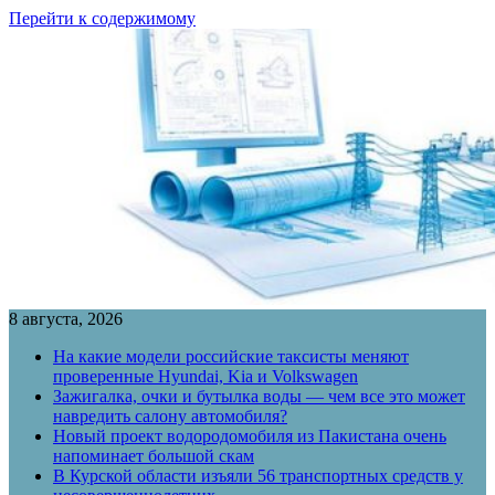
Перейти к содержимому
8 августа, 2026
На какие модели российские таксисты меняют
проверенные Hyundai, Kia и Volkswagen
Зажигалка, очки и бутылка воды — чем все это может
навредить салону автомобиля?
Новый проект водородомобиля из Пакистана очень
напоминает большой скам
В Курской области изъяли 56 транспортных средств у