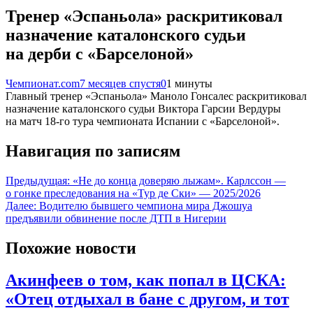
Тренер «Эспаньола» раскритиковал
назначение каталонского судьи
на дерби с «Барселоной»
Чемпионат.com
7 месяцев спустя
0
1 минуты
Главный тренер «Эспаньола» Маноло Гонсалес раскритиковал
назначение каталонского судьи Виктора Гарсии Вердуры
на матч 18-го тура чемпионата Испании с «Барселоной».
Навигация по записям
Предыдущая:
«Не до конца доверяю лыжам». Карлссон —
о гонке преследования на «Тур де Ски» — 2025/2026
Далее:
Водителю бывшего чемпиона мира Джошуа
предъявили обвинение после ДТП в Нигерии
Похожие новости
Акинфеев о том, как попал в ЦСКА:
«Отец отдыхал в бане с другом, и тот