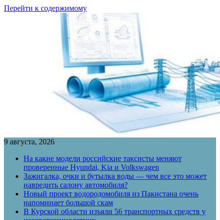
Перейти к содержимому
9 августа, 2026
На какие модели российские таксисты меняют
проверенные Hyundai, Kia и Volkswagen
Зажигалка, очки и бутылка воды — чем все это может
навредить салону автомобиля?
Новый проект водородомобиля из Пакистана очень
напоминает большой скам
В Курской области изъяли 56 транспортных средств у