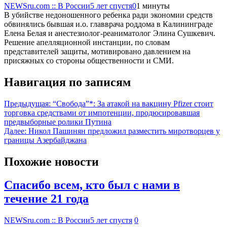
NEWSru.com :: В России
5 лет спустя
0
1 минуты
В убийстве недоношенного ребенка ради экономии средств
обвинялись бывшая и.о. главврача роддома в Калининграде
Елена Белая и анестезиолог-реаниматолог Элина Сушкевич.
Решение апелляционной инстанции, по словам
представителей защиты, мотивировано давлением на
присяжных со стороны общественности и СМИ.
Навигация по записям
Предыдущая:
“Свобода”*: За атакой на вакцину Pfizer стоит
торговка средствами от импотенции, продюсировавшая
предвыборные ролики Путина
Далее:
Никол Пашинян предложил разместить миротворцев у
границы Азербайджана
Похожие новости
Спасибо всем, кто был с нами в
течение 21 года
NEWSru.com :: В России
5 лет спустя
0