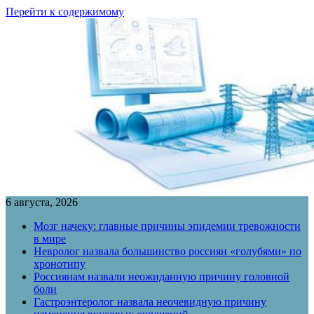
Перейти к содержимому
6 августа, 2026
Мозг начеку: главные причины эпидемии тревожности
в мире
Невролог назвала большинство россиян «голубями» по
хронотипу
Россиянам назвали неожиданную причину головной
боли
Гастроэнтеролог назвала неочевидную причину