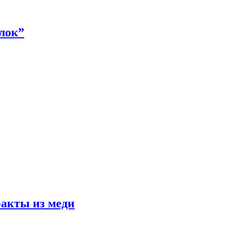
алок”
факты из меди