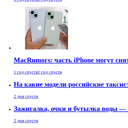
MacRumors: часть iPhone могут сня
1 год спустя
1 год спустя
На какие модели российские таксис
2 дня спустя
Зажигалка, очки и бутылка воды — 
2 дня спустя