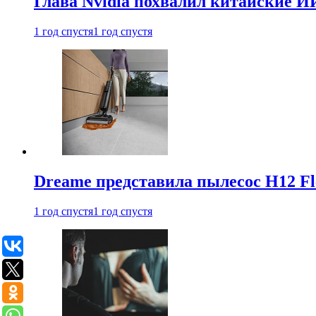
Глава Nvidia похвалил китайские И
1 год спустя
1 год спустя
Dreame представила пылесос H12 Fl
1 год спустя
1 год спустя