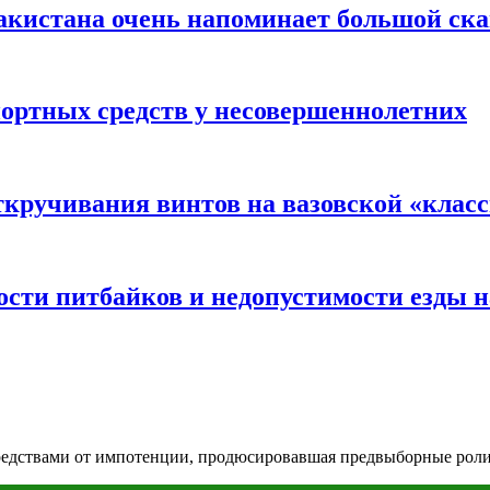
акистана очень напоминает большой ск
портных средств у несовершеннолетних
ткручивания винтов на вазовской «клас
сти питбайков и недопустимости езды н
а средствами от импотенции, продюсировавшая предвыборные рол