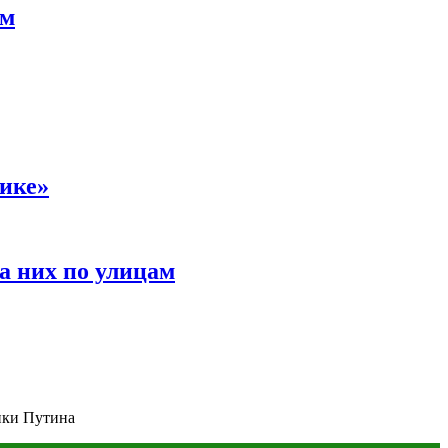
ам
сике»
а них по улицам
ики Путина