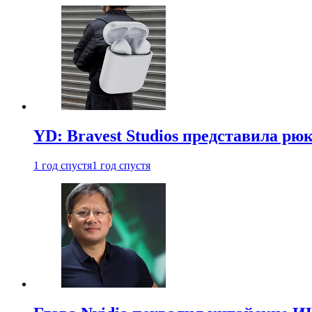
YD: Bravest Studios представила рюк
1 год спустя
1 год спустя