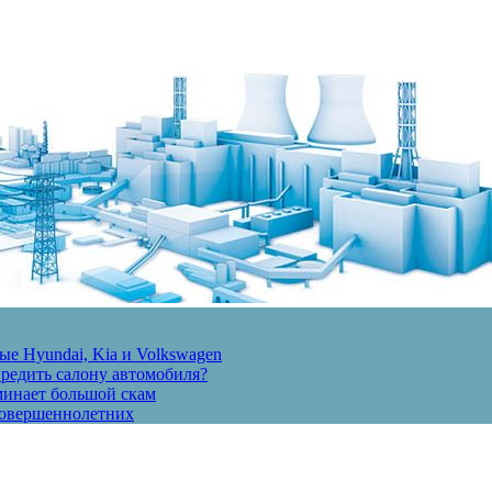
е Hyundai, Kia и Volkswagen
вредить салону автомобиля?
минает большой скам
есовершеннолетних