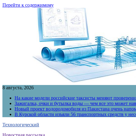
Перейти к содержимому
8 августа, 2026
На какие модели российские таксисты меняют проверенны
Зажигалка, очки и бутылка воды — чем все это может на
Новый проект водородомобиля из Пакистана очень напо
В Курской области изъяли 56 транспортных средств у н
Технологический
Новостная рассылка