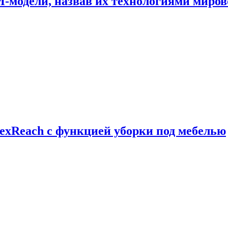
И-модели, назвав их технологиями миров
exReach с функцией уборки под мебелью