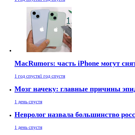
MacRumors: часть iPhone могут сня
1 год спустя
1 год спустя
Мозг начеку: главные причины эпи
1 день спустя
Невролог назвала большинство росс
1 день спустя