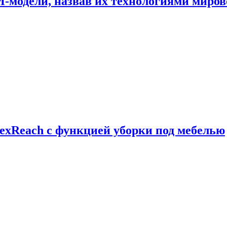
И-модели, назвав их технологиями миров
exReach с функцией уборки под мебелью