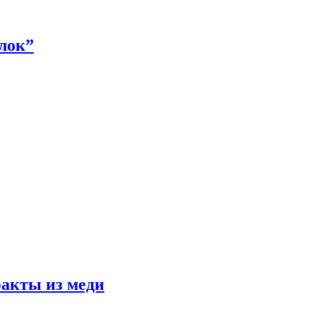
алок”
факты из меди