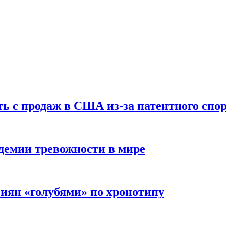
ть с продаж в США из-за патентного спор
демии тревожности в мире
иян «голубями» по хронотипу