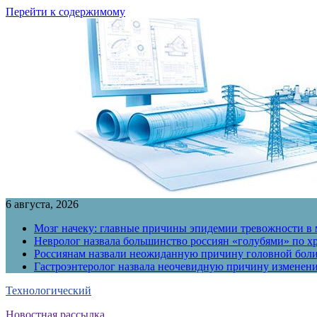
Перейти к содержимому
6 августа, 2026
Мозг начеку: главные причины эпидемии тревожности в
Невролог назвала большинство россиян «голубями» по х
Россиянам назвали неожиданную причину головной бол
Гастроэнтеролог назвала неочевидную причину измене
Технологический
Новостная рассылка