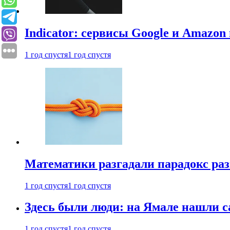
Indicator: сервисы Google и Amazo
1 год спустя
1 год спустя
Математики разгадали парадокс раз
1 год спустя
1 год спустя
Здесь были люди: на Ямале нашли 
1 год спустя
1 год спустя