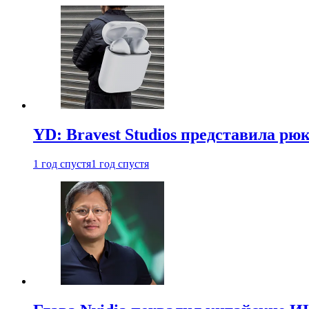
YD: Bravest Studios представила рюк
1 год спустя
1 год спустя