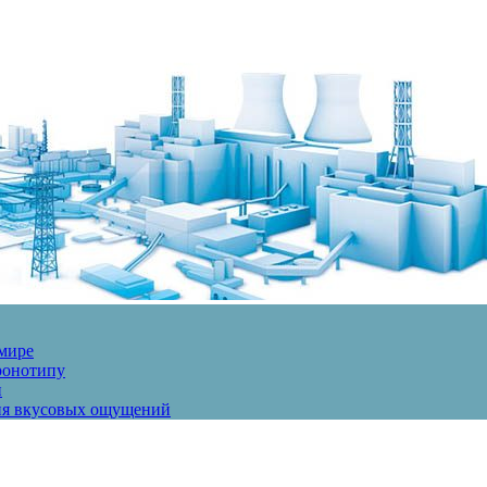
 мире
ронотипу
и
ния вкусовых ощущений