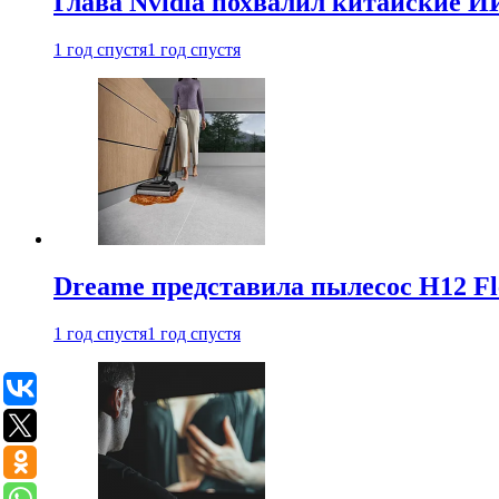
Глава Nvidia похвалил китайские И
1 год спустя
1 год спустя
Dreame представила пылесос H12 Fl
1 год спустя
1 год спустя