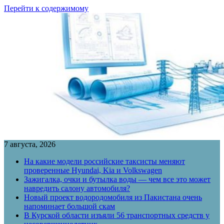
Перейти к содержимому
7 августа, 2026
На какие модели российские таксисты меняют
проверенные Hyundai, Kia и Volkswagen
Зажигалка, очки и бутылка воды — чем все это может
навредить салону автомобиля?
Новый проект водородомобиля из Пакистана очень
напоминает большой скам
В Курской области изъяли 56 транспортных средств у