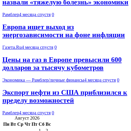
назвали «тяжелую болезнь» экономики
Рамблер
4 месяца спустя
0
Европа ищет выход из
энергозависимости на фоне инфляции
Газета.Ru
4 месяца спустя
0
Цены на газ в Европе превысили 600
долларов за тысячу кубометров
Экономика — Рамблер/личные финансы
4 месяца спустя
0
Экспорт нефти из США приблизился к
пределу возможностей
Рамблер
4 месяца спустя
0
Август 2026
Пн
Вт
Ср
Чт
Пт
Сб
Вс
1
2