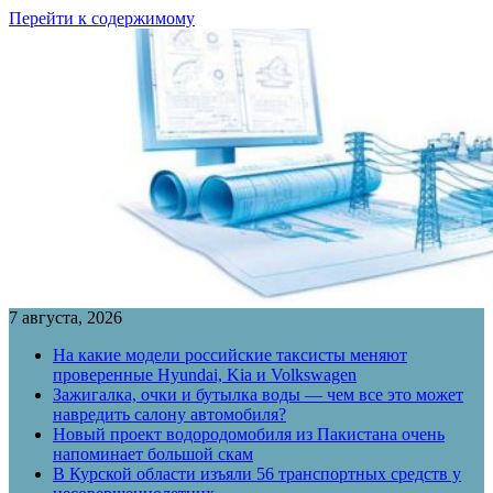
Перейти к содержимому
7 августа, 2026
На какие модели российские таксисты меняют
проверенные Hyundai, Kia и Volkswagen
Зажигалка, очки и бутылка воды — чем все это может
навредить салону автомобиля?
Новый проект водородомобиля из Пакистана очень
напоминает большой скам
В Курской области изъяли 56 транспортных средств у