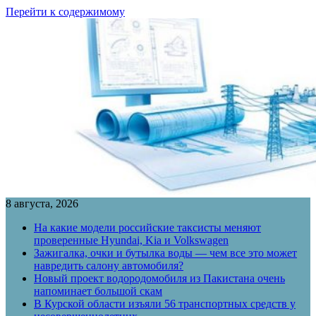
Перейти к содержимому
8 августа, 2026
На какие модели российские таксисты меняют
проверенные Hyundai, Kia и Volkswagen
Зажигалка, очки и бутылка воды — чем все это может
навредить салону автомобиля?
Новый проект водородомобиля из Пакистана очень
напоминает большой скам
В Курской области изъяли 56 транспортных средств у