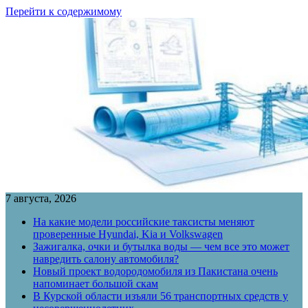
Перейти к содержимому
7 августа, 2026
На какие модели российские таксисты меняют
проверенные Hyundai, Kia и Volkswagen
Зажигалка, очки и бутылка воды — чем все это может
навредить салону автомобиля?
Новый проект водородомобиля из Пакистана очень
напоминает большой скам
В Курской области изъяли 56 транспортных средств у