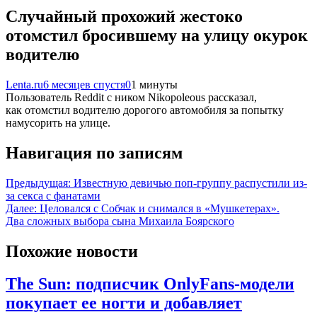
Случайный прохожий жестоко
отомстил бросившему на улицу окурок
водителю
Lenta.ru
6 месяцев спустя
0
1 минуты
Пользователь Reddit с ником Nikopoleous рассказал,
как отомстил водителю дорогого автомобиля за попытку
намусорить на улице.
Навигация по записям
Предыдущая:
Известную девичью поп-группу распустили из-
за секса с фанатами
Далее:
Целовался с Собчак и снимался в «Мушкетерах».
Два сложных выбора сына Михаила Боярского
Похожие новости
The Sun: подписчик OnlyFans-модели
покупает ее ногти и добавляет