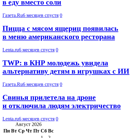
в еду вместо соли
Газета.Ru
6 месяцев спустя
0
Пицца с мясом ящериц появилась
в меню американского ресторана
Lenta.ru
6 месяцев спустя
0
TWP: в КНР молодежь увидела
альтернативу детям в игрушках с ИИ
Газета.Ru
6 месяцев спустя
0
Свинья прилетела на дроне
и отключила людям электричество
Lenta.ru
6 месяцев спустя
0
Август 2026
Пн
Вт
Ср
Чт
Пт
Сб
Вс
1
2