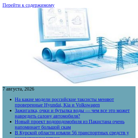
Перейти к содержимому
7 августа, 2026
На какие модели российские таксисты меняют
проверенные Hyundai, Kia и Volkswagen
Зажигалка, очки и бутылка воды — чем все это может
навредить салону автомобиля?
Новый проект водородомобиля из Пакистана очень
напоминает большой скам
В Курской области изъяли 56 транспортных средств у