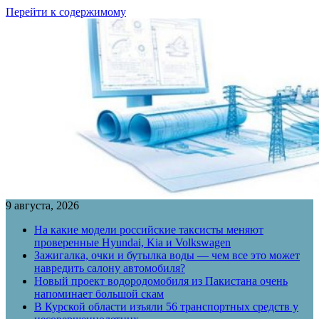
Перейти к содержимому
9 августа, 2026
На какие модели российские таксисты меняют
проверенные Hyundai, Kia и Volkswagen
Зажигалка, очки и бутылка воды — чем все это может
навредить салону автомобиля?
Новый проект водородомобиля из Пакистана очень
напоминает большой скам
В Курской области изъяли 56 транспортных средств у