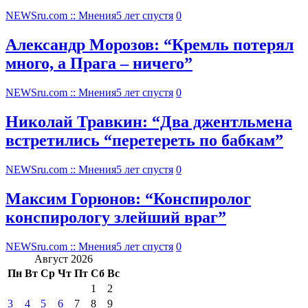
NEWSru.com :: Мнения
5 лет спустя
0
Александр Морозов: “Кремль потерял
много, а Прага – ничего”
NEWSru.com :: Мнения
5 лет спустя
0
Николай Травкин: “Два джентльмена
встретились “перетереть по бабкам”
NEWSru.com :: Мнения
5 лет спустя
0
Максим Горюнов: “Конспиролог
конспирологу злейший враг”
NEWSru.com :: Мнения
5 лет спустя
0
Август 2026
Пн
Вт
Ср
Чт
Пт
Сб
Вс
1
2
3
4
5
6
7
8
9