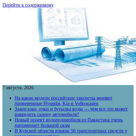
Перейти к содержимому
7 августа, 2026
На какие модели российские таксисты меняют
проверенные Hyundai, Kia и Volkswagen
Зажигалка, очки и бутылка воды — чем все это может
навредить салону автомобиля?
Новый проект водородомобиля из Пакистана очень
напоминает большой скам
В Курской области изъяли 56 транспортных средств у